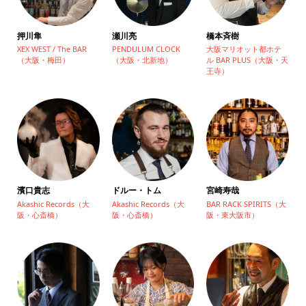
押川隼
瀬川亮
橋本斉樹
XEX WEST / The BAR
PENDULUM CLOCK
大阪マリオット都ホテ
（大阪・梅田）
（大阪・北新地）
ル BAR PLUS（大阪・天
王寺）
濱口貴志
ドルー・トム
宮崎寿哉
Akashic Records（大
Akashic Records（大
BAR RACK SPIRITS（大
阪・心斎橋）
阪・心斎橋）
阪・東大阪市）