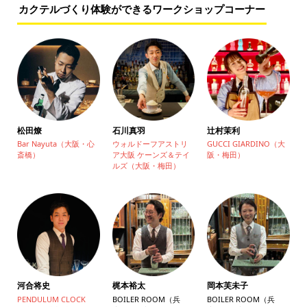
カクテルづくり体験ができるワークショップコーナー
松田燎
石川真羽
辻村茉利
Bar Nayuta（大阪・心
ウォルドーフアストリ
GUCCI GIARDINO（大
斎橋）
ア大阪 ケーンズ＆テイ
阪・梅田）
ルズ（大阪・梅田）
河合将史
梶本裕太
岡本芙未子
PENDULUM CLOCK
BOILER ROOM（兵
BOILER ROOM（兵