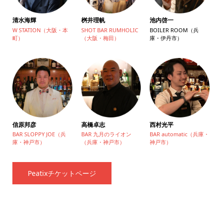
清水海輝
桝井理帆
池内啓一
W STATION（大阪・本
SHOT BAR RUMHOLIC
BOILER ROOM（兵
町）
（大阪・梅田）
庫・伊丹市）
信原邦彦
高橋卓志
西村光平
BAR SLOPPY JOE（兵
BAR 九月のライオン
BAR automatic（兵庫・
庫・神戸市）
（兵庫・神戸市）
神戸市）
Peatixチケットページ