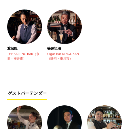
渡辺匠
篠原恒治
THE SAILING BAR（奈
Cigar Bar RINGOKAN
良・桜井市）
（静岡・掛川市）
ゲストバーテンダー